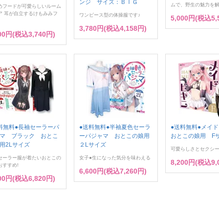
ンジ サイズ：ＢＩＧ
ムで、野生の魅力を解
めフードが可愛らしいルーム
ア 耳が自立するけもみみフ
ワンピース型の体操服です♪
5,000円(税込5,
3,780円(税込4,158円)
400円(税込3,740円)
料無料●長袖セーラーパ
●送料無料●半袖夏色セーラ
●送料無料●メイ
マ ブラック おとこ
ーパジャマ おとこの娘用
おとこの娘用 F
用2Lサイズ
２Lサイズ
可愛らしさとセクシー
セーラー服が着たいおとこの
女子●生になった気分を味わえる
8,200円(税込9,
おすすめ!
6,600円(税込7,260円)
200円(税込6,820円)