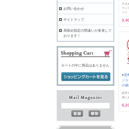
大き
ウェ
お問い合わせ
ード
サイトマップ
3,
局留め指定の間違いが多発して
おります！
カートの中に商品はありません
●送
ジャ
の娘
絶対
娘に
6,