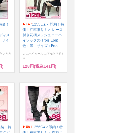
！特価！
1255E▲＜即納！特
価！在庫限り！＞ レース
 レディス
付き花柄メッシュニーハ
 サイ
イソックス(Trois Epri)
色：黒 サイズ：Free
たいとき
大人ハイヒールにぴったりです
☆
円)
128円(税込141円)
即納！特
1256G●＜即納！特
アクビ
価！在庫限り！＞ 蝶柄ハ