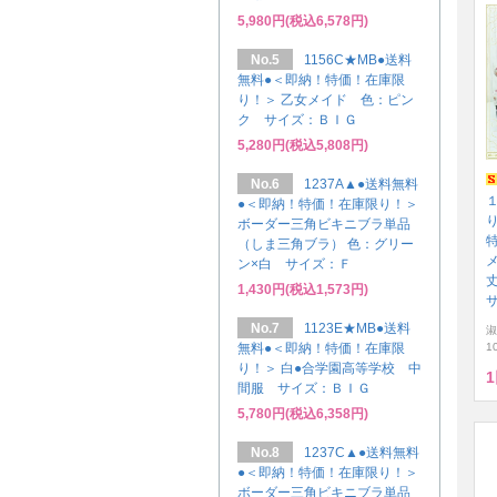
5,980円(税込6,578円)
No.5
1156C★MB●送料
無料●＜即納！特価！在庫限
り！＞ 乙女メイド 色：ピン
ク サイズ：ＢＩＧ
5,280円(税込5,808円)
No.6
1237A▲●送料無料
●＜即納！特価！在庫限り！＞
ボーダー三角ビキニブラ単品
特
（しま三角ブラ） 色：グリー
ン×白 サイズ：Ｆ
1,430円(税込1,573円)
No.7
1123E★MB●送料
淑
無料●＜即納！特価！在庫限
1
り！＞ 白●合学園高等学校 中
間服 サイズ：ＢＩＧ
5,780円(税込6,358円)
No.8
1237C▲●送料無料
●＜即納！特価！在庫限り！＞
ボーダー三角ビキニブラ単品