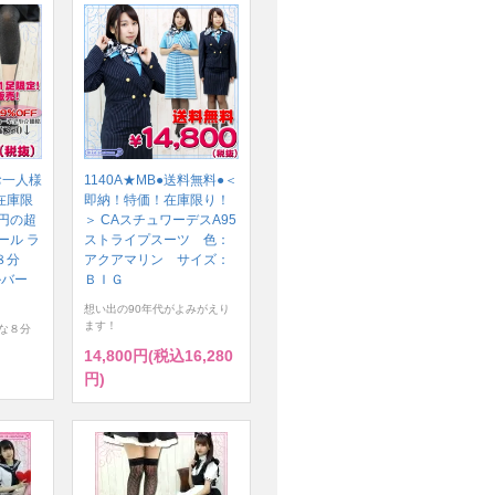
お一人様
1140A★MB●送料無料●＜
在庫限
即納！特価！在庫限り！
円の超
＞ CAスチュワーデスA95
ール ラ
ストライプスーツ 色：
８分
アクアマリン サイズ：
ルバー
ＢＩＧ
想い出の90年代がよみがえり
ます！
な８分
14,800円(税込16,280
円)