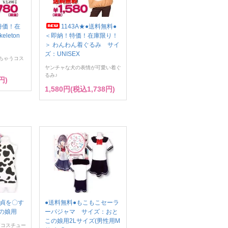
！特価！在
1143A★●送料無料●
keleton
＜即納！特価！在庫限り！
＞ わんわん着ぐるみ サイ
ズ：UNISEX
ちゃうコス
ヤンチャな犬の表情が可愛い着ぐ
るみ♪
円)
1,580円(税込1,738円)
童貞を〇す
●送料無料●もこもこセーラ
の娘用
ーパジャマ サイズ：おと
この娘用2Lサイズ(男性用M
柄コスチュー