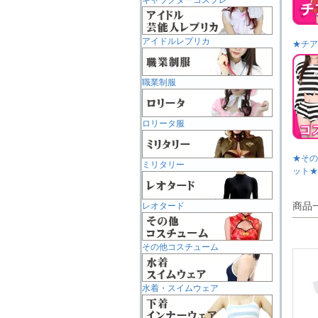
キャラクターコスプレ
アイドルレプリカ
★チア
職業制服
ロリータ服
★その
ミリタリー
ット★
商品
レオタード
その他コスチューム
水着・スイムウェア