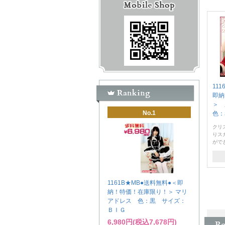
11
即納
＞
No.1
色：
クリ
りス
がで
1161B★MB●送料無料●＜即
納！特価！在庫限り！＞ マリ
アドレス 色：黒 サイズ：
ＢＩＧ
6,980円(税込7,678円)
M