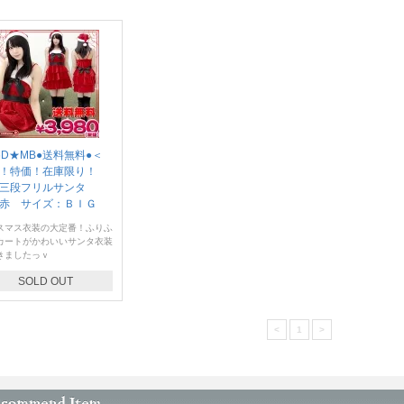
16D★MB●送料無料●＜
！特価！在庫限り！
 三段フリルサンタ
赤 サイズ：ＢＩＧ
スマス衣装の大定番！ふりふ
カートがかわいいサンタ衣装
きましたっｖ
SOLD OUT
<
1
>
en's Costume（メンズコスチューム・メンコス）の販売状況最新版！