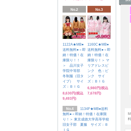
No.2
No.3
1122A★MB●
1160C★MB●
送料無料●＜即
送料無料●＜即
納！特価！在
納！特価！在
庫限り！！
庫限り！＞ マ
＞ 品川女子
リアドレスピ
学院中等部
ンク 色：ピ
冬制服（旧タ
ンク サイ
イプ） サイ
ズ：ＢＩＧ
ズ：ＢＩＧ
6,980円(税込
8,630円(税込
7,678円)
9,493円)
No.4
1134F★MB●送料
M
無料●＜即納！特価！在庫限
り！＞ 東京成徳大学高等学校
旧女子部 夏服 サイズ：Ｂ
ＩＧ