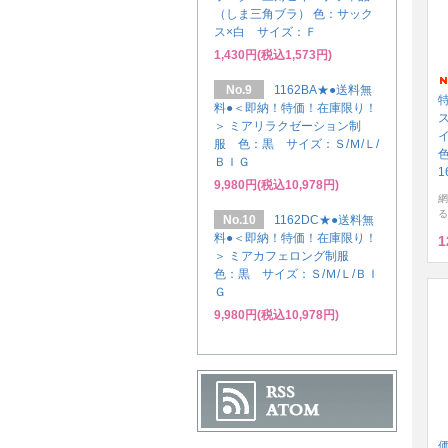
（しま三角ブラ） 色：サック
ス×白 サイズ：Ｆ
1,430円(税込1,573円)
No.9
1162BA★●送料無
料●＜即納！特価！在庫限り！
＞ ミアリラクゼーション制
イ
服 色：黒 サイズ：Ｓ/Ｍ/Ｌ/
ＢＩＧ
1
9,980円(税込10,978円)
網
る
No.10
1162DC★●送料無
料●＜即納！特価！在庫限り！
1
＞ ミアカフェロング制服
色：黒 サイズ：Ｓ/Ｍ/Ｌ/ＢＩ
Ｇ
9,980円(税込10,978円)