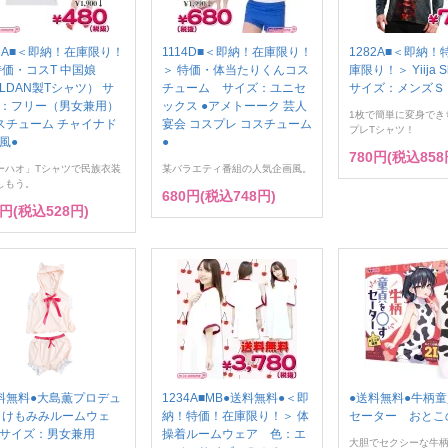
16A■＜即納！在庫限り！
1114D■＜即納！在庫限り！
1282A■＜即納
特価・コスT 中国娘
＞ 特価・体当たりくんコス
庫限り！＞ Yiija S
ILDAN製Tシャツ） サ
チューム サイズ：ユニセ
サイズ：メンズＳ
：フリー（男女兼用）
ックス ●アメトーーク 芸人
1枚で簡単に変身でき
スチューム チャイナド
宴会 コスプレ コスチューム
プレTシャツ！
風●
●
780円(税込858
ーハオ」Tシャツで民族衣装
某バラエティ番組の人気企画風。
しもう。
680円(税込748円)
0円(税込528円)
料無料●大島薫プロデュ
1234A■MB●送料無料●＜即
●送料無料●牛柄
 けもみみルームウェ
納！特価！在庫限り！＞ 体
セーター おとこ
サイズ：男女兼用
操着ルームウェア 色：エ
大胆でセクシーな牛