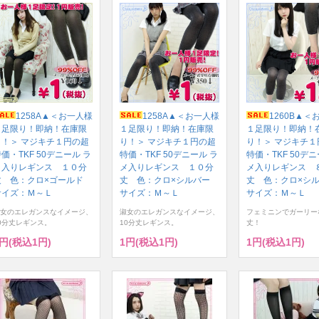
1258A▲＜お一人様
1258A▲＜お一人様
1260B▲＜
１足限り！即納！在庫限
１足限り！即納！在庫限
１足限り！即納！
り！＞ マジキチ１円の超
り！＞ マジキチ１円の超
り！＞ マジキチ１
価・TKF 50デニール ラ
特価・TKF 50デニール ラ
特価・TKF 50デニ
メ入りレギンス １０分
メ入りレギンス １０分
メ入りレギンス 
丈 色：クロ×ゴールド
丈 色：クロ×シルバー
丈 色：クロ×シ
サイズ：Ｍ～Ｌ
サイズ：Ｍ～Ｌ
サイズ：Ｍ～Ｌ
女のエレガンスなイメージ、
淑女のエレガンスなイメージ、
フェミニンでガーリー
0分丈レギンス。
10分丈レギンス。
丈！
1円(税込1円)
1円(税込1円)
1円(税込1円)