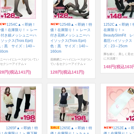
1254C▲＜即納！
1254B▲＜即納！特
1252C▲＜即納
特価！在庫限り！＞ レー
価！在庫限り！＞ レース
在庫限り！＞
ス付き細メッシュニーハ
付き花柄メッシュニーハ
BeautySlimFit
ソックス(Trois Epri)
イソックス(Trois Epri)
着圧ハイソックス
色：黒 サイズ：140～
色：黒 サイズ：140～
ズ：23～25cm
60cm
160cm
脚を細く、美しく見せ
に大活躍！
ニーハイにレースがついてい
花柄網ニーハイにレースがつい
セクシーアイテムｖ
ているセクシーアイテムｖ
148円(税込163
28円(税込141円)
128円(税込141円)
1265F▲＜即納！特
1265E▲＜即納！特
1252E▲＜
価！在庫限り！＞ 膝下靴
価！在庫限り！＞ｂａｓ
価！在庫限り！＞ 