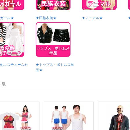
ガール★
★民族衣装★
★アニマル★
他コスチュームセ
★トップス・ボトムス単
品★
一覧