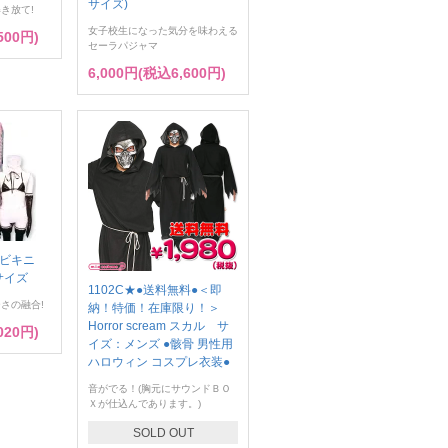
サイズ)
き放て!
女子校生になった気分を味わえる
500円)
セーラパジャマ
6,000円(税込6,600円)
ドビキニ
サイズ
1102C★●送料無料●＜即
さの融合!
納！特価！在庫限り！＞
Horror scream スカル サ
020円)
イズ：メンズ ●骸骨 男性用
ハロウィン コスプレ衣装●
音がでる！(胸元にサウンドＢＯ
Ｘが仕込んであります。)
SOLD OUT