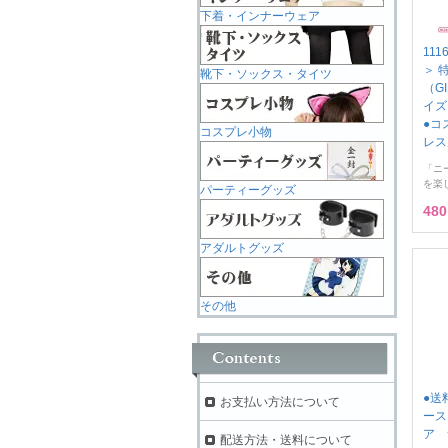
下着・インナーウェア
11
＞ 
靴下・ソックス・タイツ
（G
イズ
●コ
コスプレ小物
レス
「ニ
を楽
パーティーグッズ
48
アダルトグッズ
その他
●送
お支払い方法について
ース
ア 
配送方法・送料について