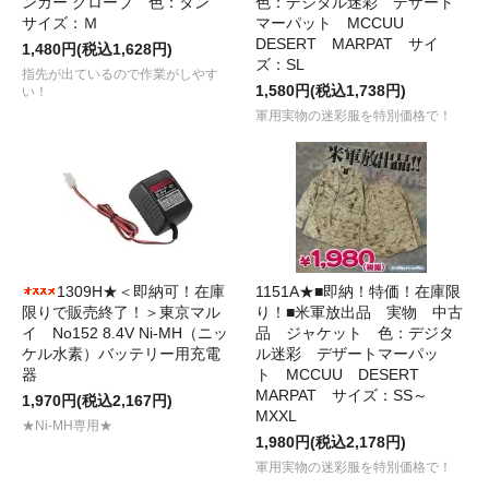
ンガー グローブ 色：タン
色：デジタル迷彩 デザート
サイズ：Ｍ
マーパット MCCUU
DESERT MARPAT サイ
1,480円(税込1,628円)
ズ：SL
指先が出ているので作業がしやす
1,580円(税込1,738円)
い！
軍用実物の迷彩服を特別価格で！
1309H★＜即納可！在庫
1151A★■即納！特価！在庫限
限りで販売終了！＞東京マル
り！■米軍放出品 実物 中古
イ No152 8.4V Ni-MH（ニッ
品 ジャケット 色：デジタ
ケル水素）バッテリー用充電
ル迷彩 デザートマーパッ
器
ト MCCUU DESERT
MARPAT サイズ：SS～
1,970円(税込2,167円)
MXXL
★Ni-MH専用★
1,980円(税込2,178円)
軍用実物の迷彩服を特別価格で！