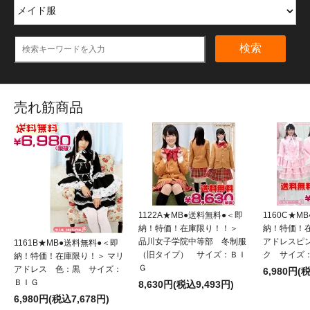
検索
売れ筋商品
1122A★MB●送料無料●＜即
1160C★M
納！特価！在庫限り！！＞
納！特価！
品川女子学院中等部 冬制服
アドレスピ
1161B★MB●送料無料●＜即
（旧タイプ） サイズ：ＢＩ
ク サイズ
納！特価！在庫限り！＞ マリ
Ｇ
アドレス 色：黒 サイズ：
6,980円(
ＢＩＧ
8,630円(税込9,493円)
6,980円(税込7,678円)