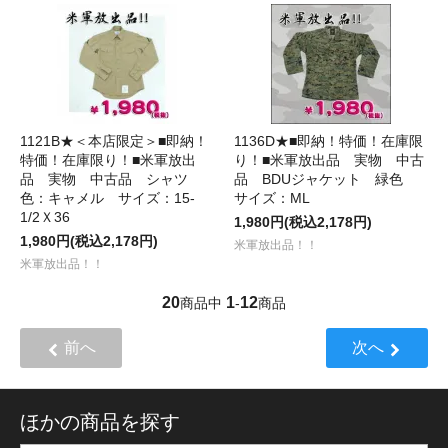
1121B★＜本店限定＞■即納！
1136D★■即納！特価！在庫限
特価！在庫限り！■米軍放出
り！■米軍放出品 実物 中古
品 実物 中古品 シャツ
品 BDUジャケット 緑色
色：キャメル サイズ：15-
サイズ：ML
1/2Ｘ36
1,980円(税込2,178円)
1,980円(税込2,178円)
米軍放出品！！
米軍放出品！！
20
1
12
商品中
-
商品
前へ
次へ
ほかの商品を探す