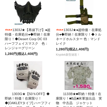
1303J★【再値下げ】●超
1303J★●超特価・在庫処
特価・在庫処分●◆即納！在庫
分●◆即納！在庫限り！◆トル
限り！◆Desert Corp DC 03
ネードホルスター 色：マンド
ハーフフェイスマスク 色：
レイク
レンジャーグリーン
1,280円(税込1,408円)
1,280円(税込1,408円)
Kryptek新型迷彩！
1303G★【50％OFF】◆
1133B★■即納！特価！在
即納！特価！在庫限り！
庫限り！■B品■米軍放出品 実
◆[OAKLEYタイプ] ハーフフィ
物 中古品 ジャケット