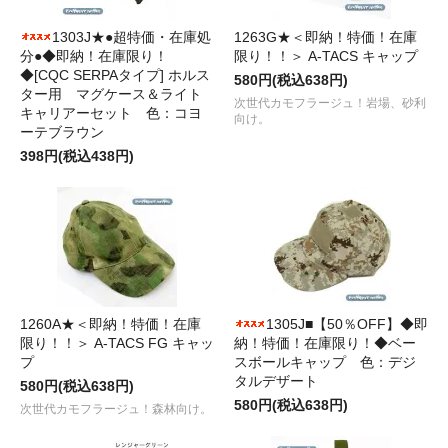
1303J★●超特価・在庫処
1263G★＜即納！特価！在庫
分●◆即納！在庫限り！
限り！！＞ A-TACS キャップ
◆[CQC SERPAタイプ] ホルス
580円(税込638円)
ター用 マグケース＆ライト
次世代カモフラージュ！岩場、砂利
キャリアーセット 色：コヨ
向け。
ーテブラウン
398円(税込438円)
1260A★＜即納！特価！在庫
1305J■【50％OFF】◆即
限り！！＞ A-TACS FG キャッ
納！特価！在庫限り！◆ベー
プ
スボールキャップ 色：デジ
タルデザート
580円(税込638円)
580円(税込638円)
次世代カモフラージュ！森林向け。