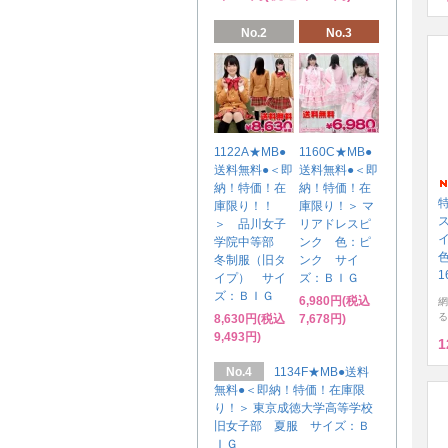
No.2
No.3
1122A★MB●
1160C★MB●
送料無料●＜即
送料無料●＜即
納！特価！在
納！特価！在
庫限り！！
庫限り！＞ マ
＞ 品川女子
リアドレスピ
イ
学院中等部
ンク 色：ピ
冬制服（旧タ
ンク サイ
1
イプ） サイ
ズ：ＢＩＧ
ズ：ＢＩＧ
6,980円(税込
網
る
8,630円(税込
7,678円)
9,493円)
1
No.4
1134F★MB●送料
無料●＜即納！特価！在庫限
り！＞ 東京成徳大学高等学校
旧女子部 夏服 サイズ：Ｂ
ＩＧ