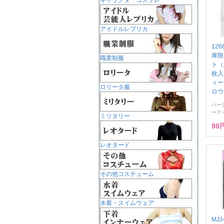
キャラクターコスプレ
アイドルレプリカ
12
庫限
職業制服
ト（
枚入
ィー
ロリータ服
ロウ
パー
ーテ
ミリタリー
98
レオタード
その他コスチューム
水着・スイムウェア
MJ