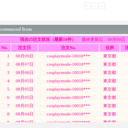
<
1
>
en's Costume（メンズコスチューム・メンコス）の販売状況最新版！