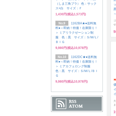
（しま三角ブラ） 色：サック
ッ
ス×白 サイズ：Ｆ
～
1,430円(税込1,573円)
ゴ
No.9
1162BA★●送料無
せ
料●＜即納！特価！在庫限り！
9
＞ ミアリラクゼーション制
服 色：黒 サイズ：Ｓ/Ｍ/Ｌ/
ＢＩＧ
9,980円(税込10,978円)
No.10
1162DC★●送料無
料●＜即納！特価！在庫限り！
＞ ミアカフェロング制服
色：黒 サイズ：Ｓ/Ｍ/Ｌ/ＢＩ
Ｇ
9,980円(税込10,978円)
大
ま
1