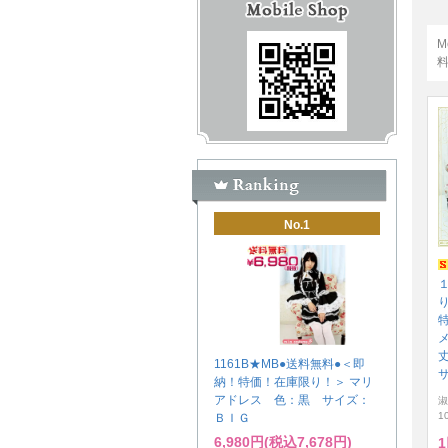
M
No.1
特
1161B★MB●送料無料●＜即
納！特価！在庫限り！＞ マリ
アドレス 色：黒 サイズ：
淑
1
ＢＩＧ
6,980円(税込7,678円)