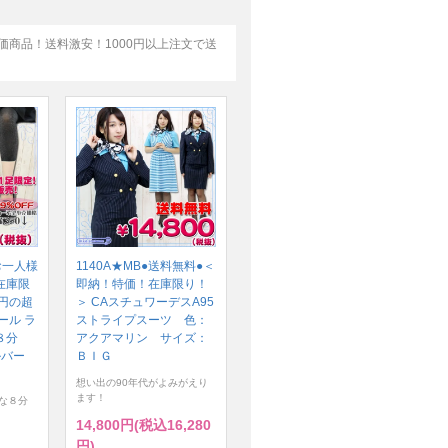
特価商品！送料激安！1000円以上注文で送
お一人様
1140A★MB●送料無料●＜
在庫限
即納！特価！在庫限り！
円の超
＞ CAスチュワーデスA95
ール ラ
ストライプスーツ 色：
８分
アクアマリン サイズ：
ルバー
ＢＩＧ
想い出の90年代がよみがえり
ます！
な８分
14,800円(税込16,280
円)