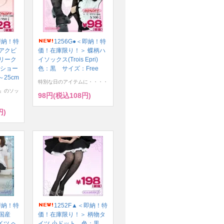
即納！特
1256G●＜即納！特
アクビ
価！在庫限り！＞ 蝶柄ハ
リーク
イソックス(Trois Epri)
（ショー
色：黒 サイズ：Free
25cm
特別な日のアイテムに・・・・
』のソッ
98円(税込108円)
円)
即納！特
1252F▲＜即納！特
国産
価！在庫限り！＞ 柄物タ
イツ ヘ
イツ 小ドット 色：黒