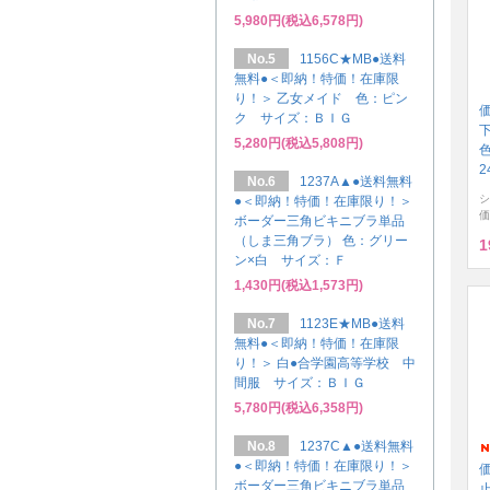
5,980円(税込6,578円)
No.5
1156C★MB●送料
無料●＜即納！特価！在庫限
り！＞ 乙女メイド 色：ピン
ク サイズ：ＢＩＧ
5,280円(税込5,808円)
2
No.6
1237A▲●送料無料
シ
●＜即納！特価！在庫限り！＞
価
ボーダー三角ビキニブラ単品
（しま三角ブラ） 色：グリー
1
ン×白 サイズ：Ｆ
1,430円(税込1,573円)
No.7
1123E★MB●送料
無料●＜即納！特価！在庫限
り！＞ 白●合学園高等学校 中
間服 サイズ：ＢＩＧ
5,780円(税込6,358円)
No.8
1237C▲●送料無料
●＜即納！特価！在庫限り！＞
ボーダー三角ビキニブラ単品