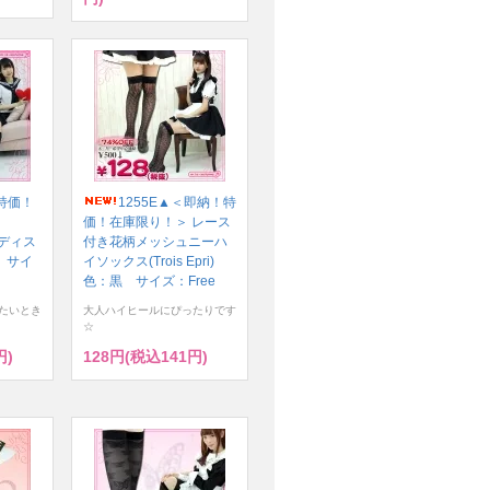
！特価！
1255E▲＜即納！特
価！在庫限り！＞ レース
 レディス
付き花柄メッシュニーハ
 サイ
イソックス(Trois Epri)
色：黒 サイズ：Free
たいとき
大人ハイヒールにぴったりです
☆
円)
128円(税込141円)