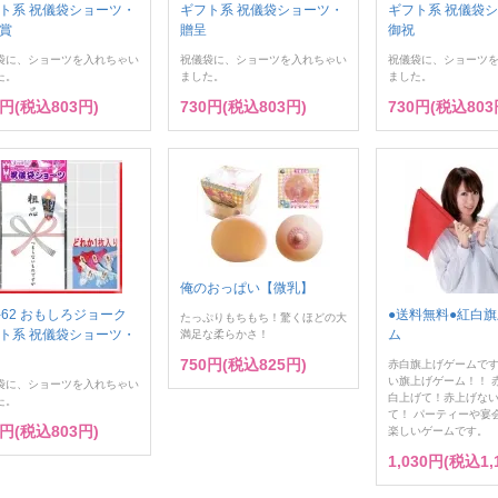
ト系 祝儀袋ショーツ・
ギフト系 祝儀袋ショーツ・
ギフト系 祝儀袋
賞
贈呈
御祝
袋に、ショーツを入れちゃい
祝儀袋に、ショーツを入れちゃい
祝儀袋に、ショーツ
た。
ました。
ました。
0円(税込803円)
730円(税込803円)
730円(税込803
俺のおっぱい【微乳】
J-62 おもしろジョーク
●送料無料●紅白
たっぷりもちもち！驚くほどの大
ト系 祝儀袋ショーツ・
ム
満足な柔らかさ！
750円(税込825円)
赤白旗上げゲームです
い旗上げゲーム！！ 
袋に、ショーツを入れちゃい
白上げて！赤上げな
た。
て！ パーティーや宴
0円(税込803円)
楽しいゲームです。
1,030円(税込1,