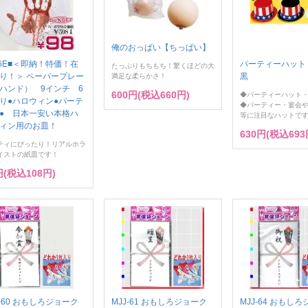
俺のおっぱい【ちっぱい】
66E■＜即納！特価！在
パーティーハット
たっぷりもちもち！驚くほどの大
り！＞ ペーパープレー
黒
満足な柔らかさ！
ハンド） 9インチ 6
600円(税込660円)
◆パーティーハット
り●ハロウィン●パーテ
◆パーティー・宴会
● 日本一安い本格ハ
等に注目なハットで
ィン用のお皿！
630円(税込693
ティにぴったり！リアルホラ
イストの紙皿です！
円(税込108円)
J-60 おもしろジョーク
MJJ-61 おもしろジョーク
MJJ-64 おもし