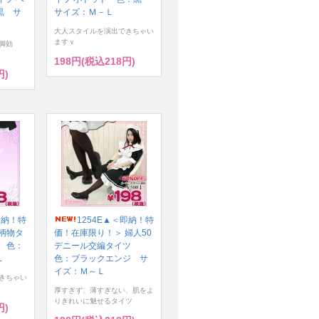
黒 サ
サイズ：Ｍ－Ｌ
大人スタイルを演出できちゃい
ますｖ
脚効
198円(税込218円)
円)
即納！特
1254E▲＜即納！特
柄物タ
価！在庫限り！＞ 婦人50
 色：
デニール交編タイツ
Ｌ
色：ブラックエンジ サ
イズ：Ｍ～Ｌ
きちゃい
厚すぎず、薄すぎない、肌をよ
りきれいに魅せるタイツ
円)