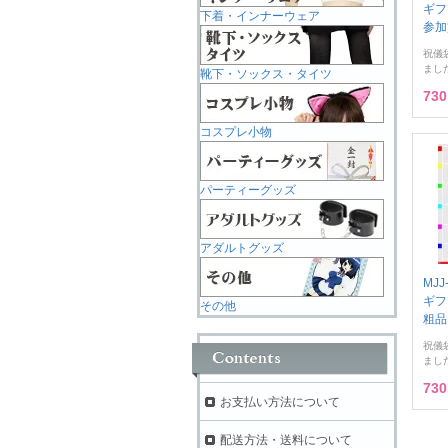
ギフ
下着・インナーウェア
参加
祝儀
まし
靴下・ソックス・タイツ
73
コスプレ小物
パーティーグッズ
アダルトグッズ
MJ
ギフ
その他
粗品
祝儀
まし
73
お支払い方法について
配送方法・送料について