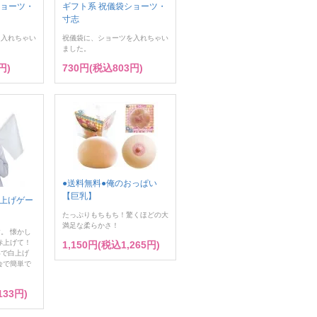
ショーツ・
ギフト系 祝儀袋ショーツ・
寸志
を入れちゃい
祝儀袋に、ショーツを入れちゃい
ました。
円)
730円(税込803円)
●送料無料●俺のおっぱい
【巨乳】
旗上げゲー
たっぷりもちもち！驚くほどの大
満足な柔らかさ！
。 懐かし
赤上げて！
1,150円(税込1,265円)
いで白上げ
会で簡単で
133円)