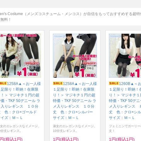
en's Costume（メンズコスチューム・メンコス）が自信をもっておすすめする超
料無料！
1258A▲＜お一人様
1258A▲＜お一人様
1260B▲＜
１足限り！即納！在庫限
１足限り！即納！在庫限
１足限り！即納！
り！＞ マジキチ１円の超
り！＞ マジキチ１円の超
り！＞ マジキチ１
価・TKF 50デニール ラ
特価・TKF 50デニール ラ
特価・TKF 50デニ
メ入りレギンス １０分
メ入りレギンス １０分
メ入りレギンス 
丈 色：クロ×ゴールド
丈 色：クロ×シルバー
丈 色：クロ×シ
サイズ：Ｍ～Ｌ
サイズ：Ｍ～Ｌ
サイズ：Ｍ～Ｌ
女のエレガンスなイメージ、
淑女のエレガンスなイメージ、
フェミニンでガーリー
0分丈レギンス。
10分丈レギンス。
丈！
1円(税込1円)
1円(税込1円)
1円(税込1円)