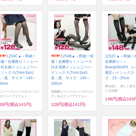
1254C▲＜即納！
1254B▲＜即納！特
1252C▲＜即納
特価！在庫限り！＞ レー
価！在庫限り！＞ レース
在庫限り！＞
ス付き細メッシュニーハ
付き花柄メッシュニーハ
BeautySlimFit
ソックス(Trois Epri)
イソックス(Trois Epri)
着圧ハイソックス
色：黒 サイズ：140～
色：黒 サイズ：140～
ズ：23～25cm
60cm
160cm
脚を細く、美しく見せ
に大活躍！
ニーハイにレースがついてい
花柄網ニーハイにレースがつい
セクシーアイテムｖ
ているセクシーアイテムｖ
148円(税込163
28円(税込141円)
128円(税込141円)