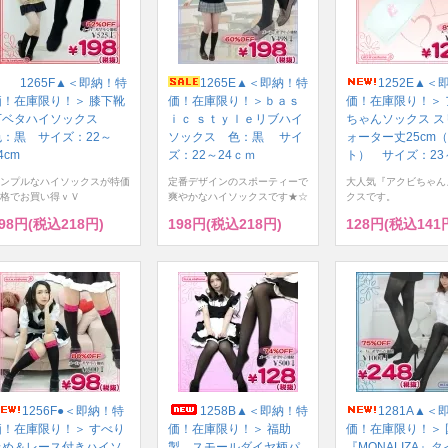
1265F▲＜即納！特
1265E▲＜即納！特
1252E▲＜
価！在庫限り！＞ 膝下靴
価！在庫限り！＞ｂａｓ
価！在庫限り！＞ 
下ベタハイソックス
ｉｃ ｓｔｙｌｅリブハイ
ちゃんソックス ス
色：黒 サイズ：22～
ソックス 色：黒 サイ
ォーター丈25cm
4cm
ズ：22～24ｃｍ
ト） サイズ：23～
ンプルなハイソックスが特価
定番デザインのスポーティーで
大人気『アクビちゃん
格でお買い得ｖＶ
爽やかなハイソックスです★☆
クスです。
98円(税込218円)
198円(税込218円)
128円(税込141
1256F●＜即納！特
1258B▲＜即納！特
1281A▲＜
価！在庫限り！＞ すべり
価！在庫限り！＞ 福助
価！在庫限り！＞ 
止め＆レース付きハイソ
製 スモールダイヤ柄パ
『MONALIZA』タ