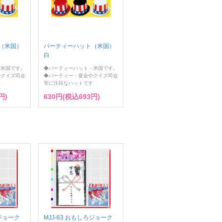
（米国）
パーティーハット（米国）
白
・米国です。
◆パーティーハット・米国です。
やクイズ司会
◆パーティー・宴会やクイズ司会
す
等に注目なハットです
円)
630円(税込693円)
ろジョーク
MJJ-63 おもしろジョーク