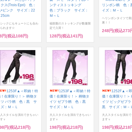
クス(Trois Epri) 色：
ンティストッキング
リンボン柄 色：
黒×ピンク サイズ：22
色：ブラック サイズ：
イズ：Ｍ－Ｌ
25cm
Ｍ～Ｌ
ヘリンボンタイツで美
果！！
シックにもキュートにも合わ
福助製のストッキングが数量限
られます☆
定で入荷！
248円(税込273
8円(税込108円)
128円(税込141円)
1253F▲＜即納！特
1253F▲＜即納！特
1252F▲＜
価！在庫限り！＞ 柄物タ
価！在庫限り！＞ 柄物タ
価！在庫限り！＞ 
イツ バラ柄 色：黒 サ
イツ ゼブラ柄 色：黒
イツ ビッグゼブラ
イズ：Ｍ－Ｌ
サイズ：Ｍ－Ｌ
黒 サイズ：Ｍ－
人スタイルを演出できちゃい
大人スタイルを演出できちゃい
大人スタイルを演出で
すｖ
ますｖ
ますｖ
98円(税込218円)
198円(税込218円)
198円(税込218