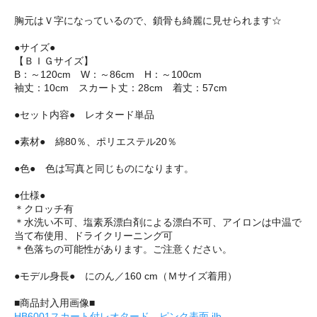
胸元はＶ字になっているので、鎖骨も綺麗に見せられます☆
●サイズ●
【ＢＩＧサイズ】
B：～120cm W：～86cm H：～100cm
袖丈：10cm スカート丈：28cm 着丈：57cm
●セット内容● レオタード単品
●素材● 綿80％、ポリエステル20％
●色● 色は写真と同じものになります。
●仕様●
＊クロッチ有
＊水洗い不可、塩素系漂白剤による漂白不可、アイロンは中温で
当て布使用、ドライクリーニング可
＊色落ちの可能性があります。ご注意ください。
●モデル身長● にのん／160 cm（Ｍサイズ着用）
■商品封入用画像■
HB6001スカート付レオタード ピンク表面.jlb