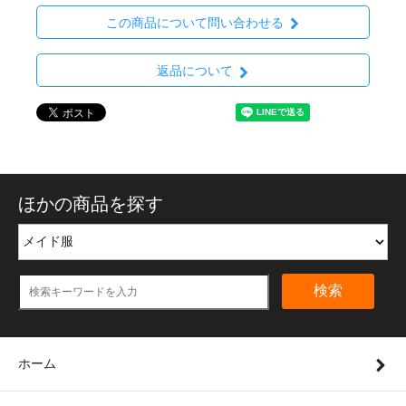
この商品について問い合わせる
返品について
ほかの商品を探す
検索
ホーム