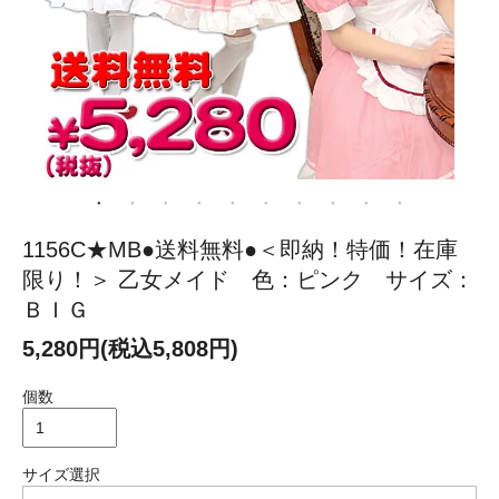
1156C★MB●送料無料●＜即納！特価！在庫
限り！＞ 乙女メイド 色：ピンク サイズ：
ＢＩＧ
5,280円(税込5,808円)
個数
サイズ選択