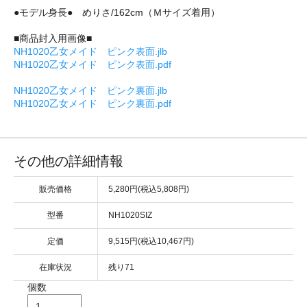
●モデル身長● めりさ/162cm（Ｍサイズ着用）
■商品封入用画像■
NH1020乙女メイド ピンク表面.jlb
NH1020乙女メイド ピンク表面.pdf
NH1020乙女メイド ピンク裏面.jlb
NH1020乙女メイド ピンク裏面.pdf
その他の詳細情報
販売価格
5,280円(税込5,808円)
型番
NH1020SIZ
定価
9,515円(税込10,467円)
在庫状況
残り71
個数