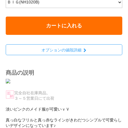
カートに入れる
オプションの値段詳細
商品の説明
完全自社在庫商品。
３～５営業日にて出荷
淡いピンクのメイド服が可愛いｖＶ
真っ白なフリルと真っ赤なラインがきわだつシンプルで可愛らし
いデザインになっています♪