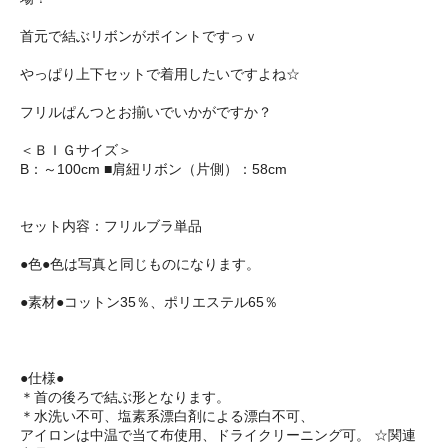
首元で結ぶリボンがポイントですっｖ
やっぱり上下セットで着用したいですよね☆
フリルぱんつとお揃いでいかがですか？
＜ＢＩＧサイズ＞
B：～100cm ■肩紐リボン（片側）：58cm
セット内容：フリルブラ単品
●色●色は写真と同じものになります。
●素材●コットン35％、ポリエステル65％
●仕様●
＊首の後ろで結ぶ形となります。
＊水洗い不可、塩素系漂白剤による漂白不可、
アイロンは中温で当て布使用、ドライクリーニング可。 ☆関連