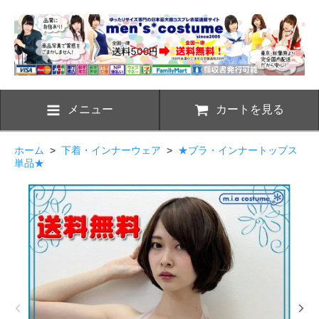
メニュー
カートを見る
ホーム
>
下着・インナーウェア
>
★ブラ・インナートップス
単品★