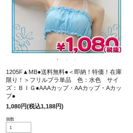
1205F▲MB●送料無料●＜即納！特価！在庫
限り！＞フリルブラ単品 色：水色 サイ
ズ：ＢＩＧ●AAAカップ・AAカップ・Aカッ
プ●
1,080円(税込1,188円)
個数