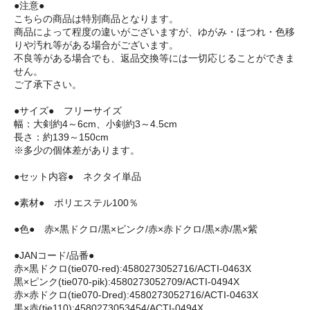
●注意●
こちらの商品は特別商品となります。
商品によって程度の違いがございますが、ゆがみ・ほつれ・色移
りや汚れ等がある場合がございます。
不良等がある場合でも、返品交換等には一切応じることができま
せん。
ご了承下さい。
●サイズ● フリーサイズ
幅：大剣約4～6cm、小剣約3～4.5cm
長さ：約139～150cm
※多少の個体差があります。
●セット内容● ネクタイ単品
●素材● ポリエステル100％
●色● 赤×黒ドクロ/黒×ピンク/赤×赤ドクロ/黒×赤/黒×紫
●JANコード/品番●
赤×黒ドクロ(tie070-red):4580273052716/ACTI-0463X
黒×ピンク(tie070-pik):4580273052709/ACTI-0494X
赤×赤ドクロ(tie070-Dred):4580273052716/ACTI-0463X
黒×赤(tie110):4580273053454/ACTI-0494X