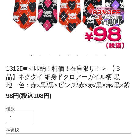
1312D■＜即納！特価！在庫限り！＞ 【Ｂ
品】ネクタイ 細身ドクロアーガイル柄 黒
地 色：赤×黒/黒×ピンク/赤×赤/黒×赤/黒×紫
98円(税込108円)
個数
色選択