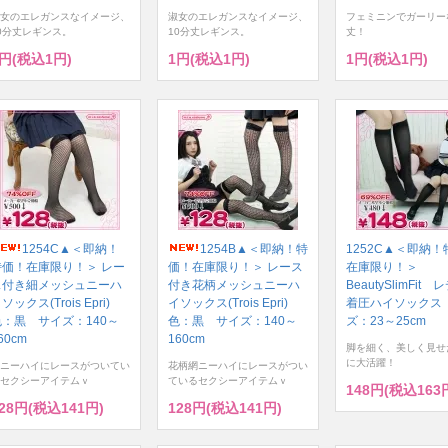
女のエレガンスなイメージ、
淑女のエレガンスなイメージ、
フェミニンでガーリー
0分丈レギンス。
10分丈レギンス。
丈！
1円(税込1円)
1円(税込1円)
1円(税込1円)
1254C▲＜即納！
1254B▲＜即納！特
1252C▲＜即納
特価！在庫限り！＞ レー
価！在庫限り！＞ レース
在庫限り！＞
ス付き細メッシュニーハ
付き花柄メッシュニーハ
BeautySlimFit
ソックス(Trois Epri)
イソックス(Trois Epri)
着圧ハイソックス
色：黒 サイズ：140～
色：黒 サイズ：140～
ズ：23～25cm
60cm
160cm
脚を細く、美しく見せ
に大活躍！
ニーハイにレースがついてい
花柄網ニーハイにレースがつい
セクシーアイテムｖ
ているセクシーアイテムｖ
148円(税込163
28円(税込141円)
128円(税込141円)