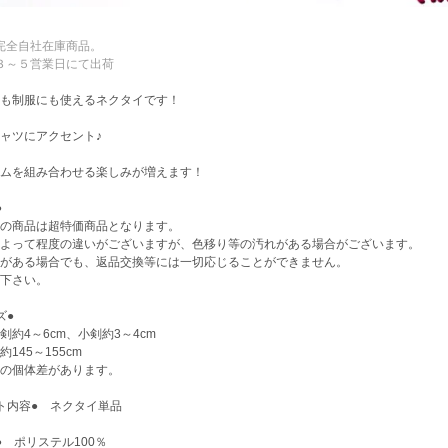
完全自社在庫商品。
３～５営業日にて出荷
も制服にも使えるネクタイです！
ャツにアクセント♪
ムを組み合わせる楽しみが増えます！
●
の商品は超特価商品となります。
よって程度の違いがございますが、色移り等の汚れがある場合がございます。
がある場合でも、返品交換等には一切応じることができません。
下さい。
ズ●
剣約4～6cm、小剣約3～4cm
約145～155cm
の個体差があります。
ト内容● ネクタイ単品
● ポリステル100％