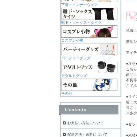
下着・インナーウェア
靴下・ソックス・タイツ
私服に
コスプレ小物
無地シ
アイテ
パーティーグッズ
●注意
こちら
商品に
アダルトグッズ
不良等
ご了承
その他
●サイ
幅：大
長さ：
※多少
お支払い方法について
●セッ
配送方法・送料について
●素材