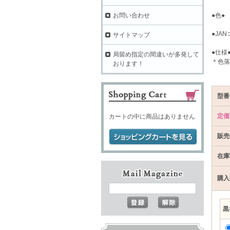
お問い合わせ
●色●
●JAN
サイトマップ
●仕様
局留め指定の間違いが多発して
＊色落
おります！
型番
定価
カートの中に商品はありません
販売
在庫
購入
黒×