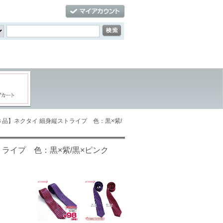
【Ｂ品】ネクタイ 細身縦ストライプ 色：黒×紫/
トライプ 色：黒×紫/黒×ピンク