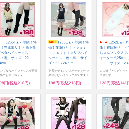
1265F▲＜即納！特
1265E▲＜即納！特
1252E▲＜
価！在庫限り！＞ 膝下靴
価！在庫限り！＞ｂａｓ
価！在庫限り！＞ 
下ベタハイソックス
ｉｃ ｓｔｙｌｅリブハイ
ちゃんソックス ス
色：黒 サイズ：22～
ソックス 色：黒 サイ
ォーター丈25cm
4cm
ズ：22～24ｃｍ
ト） サイズ：23～
ンプルなハイソックスが特価
定番デザインのスポーティーで
大人気『アクビちゃん
格でお買い得ｖＶ
爽やかなハイソックスです★☆
クスです。
98円(税込218円)
198円(税込218円)
128円(税込141