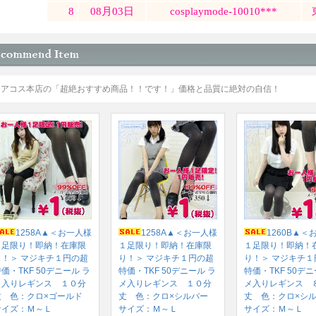
ミアコス本店の「超絶おすすめ商品！！です！」価格と品質に絶対の自信！
1258A▲＜お一人様
1258A▲＜お一人様
1260B▲＜
１足限り！即納！在庫限
１足限り！即納！在庫限
１足限り！即納！
り！＞ マジキチ１円の超
り！＞ マジキチ１円の超
り！＞ マジキチ１
価・TKF 50デニール ラ
特価・TKF 50デニール ラ
特価・TKF 50デニ
メ入りレギンス １０分
メ入りレギンス １０分
メ入りレギンス 
丈 色：クロ×ゴールド
丈 色：クロ×シルバー
丈 色：クロ×シ
サイズ：Ｍ～Ｌ
サイズ：Ｍ～Ｌ
サイズ：Ｍ～Ｌ