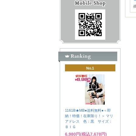
No.1
1161B★MB●送料無料●＜即
納！特価！在庫限り！＞ マリ
アドレス 色：黒 サイズ：
ＢＩＧ
6,980円(税込7,678円)