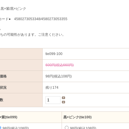
 黒×紫/黒×ピンク
コード● 4580273053348/4580273053355
●
ちの可能性があります。ご注意ください。
tie099-100
600円(税込660円)
価格
98円(税込108円)
状況
残り174
数
紫(tie099)
黒×ピンク(tie100)
98円(税込108円)
98円(税込108円)