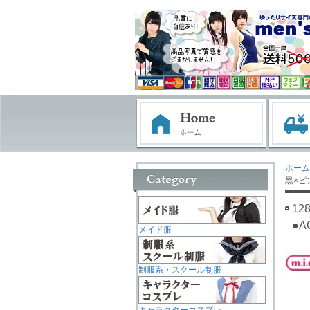
ホーム
黒×ピンク
1
●A
メイド服
制服系・スクール制服