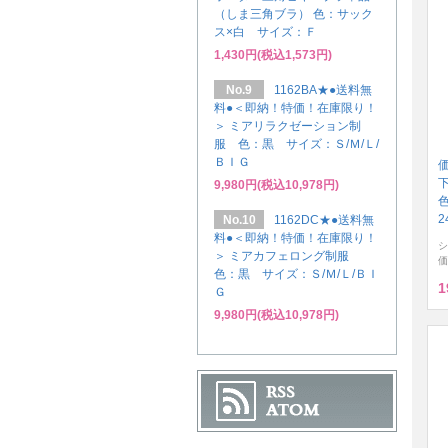
（しま三角ブラ） 色：サック
ス×白 サイズ：Ｆ
1,430円(税込1,573円)
No.9
1162BA★●送料無
料●＜即納！特価！在庫限り！
＞ ミアリラクゼーション制
服 色：黒 サイズ：Ｓ/Ｍ/Ｌ/
ＢＩＧ
9,980円(税込10,978円)
2
No.10
1162DC★●送料無
料●＜即納！特価！在庫限り！
シ
＞ ミアカフェロング制服
価
色：黒 サイズ：Ｓ/Ｍ/Ｌ/ＢＩ
1
Ｇ
9,980円(税込10,978円)