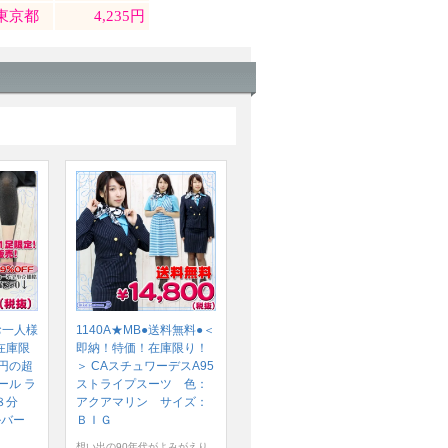
お一人様
1140A★MB●送料無料●＜
在庫限
即納！特価！在庫限り！
円の超
＞ CAスチュワーデスA95
ール ラ
ストライプスーツ 色：
８分
アクアマリン サイズ：
ルバー
ＢＩＧ
想い出の90年代がよみがえり