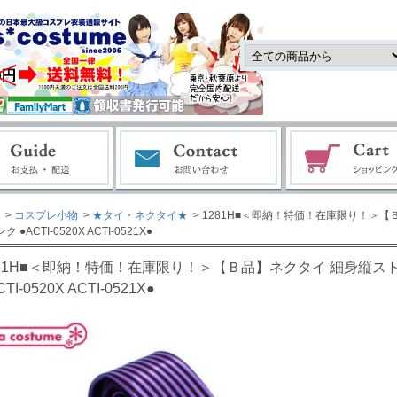
>
コスプレ小物
>
★タイ・ネクタイ★
> 1281H■＜即納！特価！在庫限り！＞
 ●ACTI-0520X ACTI-0521X●
281H■＜即納！特価！在庫限り！＞【Ｂ品】ネクタイ 細身縦ス
CTI-0520X ACTI-0521X●