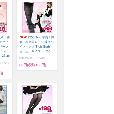
即納！特
1256G●＜即納！特
アクビ
価！在庫限り！＞ 蝶柄ハ
リーク
イソックス(Trois Epri)
（ショー
色：黒 サイズ：Free
25cm
特別な日のアイテムに・・・・
』のソッ
98円(税込108円)
円)