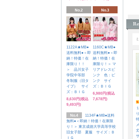
No.2
No.3
1122A★MB●
1160C★MB●
送料無料●＜即
送料無料●＜即
納！特価！在
納！特価！在
庫限り！！
庫限り！＞ マ
＞ 品川女子
リアドレスピ
学院中等部
ンク 色：ピ
冬制服（旧タ
ンク サイ
イプ） サイ
ズ：ＢＩＧ
ズ：ＢＩＧ
6,980円(税込
8,630円(税込
7,678円)
9,493円)
No.4
1134F★MB●送料
特
無料●＜即納！特価！在庫限
り！＞ 東京成徳大学高等学校
旧女子部 夏服 サイズ：Ｂ
ＩＧ