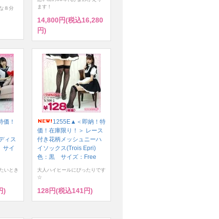
ます！
な８分
14,800円(税込16,280
円)
！特価！
1255E▲＜即納！特
価！在庫限り！＞ レース
 レディス
付き花柄メッシュニーハ
 サイ
イソックス(Trois Epri)
色：黒 サイズ：Free
たいとき
大人ハイヒールにぴったりです
☆
円)
128円(税込141円)