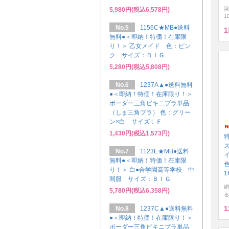
淑
5,980円(税込6,578円)
1
No.5
1156C★MB●送料
無料●＜即納！特価！在庫限
り！＞ 乙女メイド 色：ピン
ク サイズ：ＢＩＧ
5,280円(税込5,808円)
No.6
1237A▲●送料無料
●＜即納！特価！在庫限り！＞
ボーダー三角ビキニブラ単品
（しま三角ブラ） 色：グリー
ン×白 サイズ：Ｆ
1,430円(税込1,573円)
No.7
1123E★MB●送料
イ
無料●＜即納！特価！在庫限
り！＞ 白●合学園高等学校 中
1
間服 サイズ：ＢＩＧ
網
5,780円(税込6,358円)
る
1
No.8
1237C▲●送料無料
●＜即納！特価！在庫限り！＞
ボーダー三角ビキニブラ単品