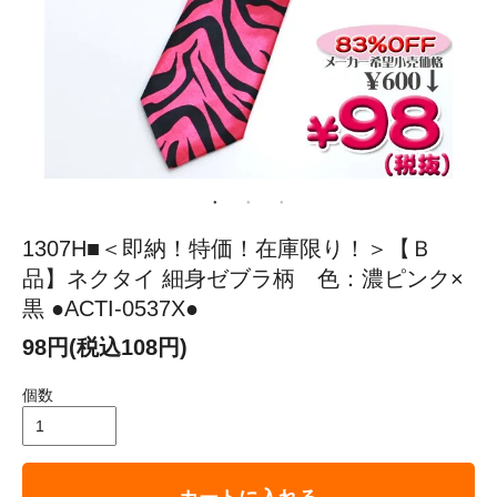
1307H■＜即納！特価！在庫限り！＞【Ｂ
品】ネクタイ 細身ゼブラ柄 色：濃ピンク×
黒 ●ACTI-0537X●
98円(税込108円)
個数